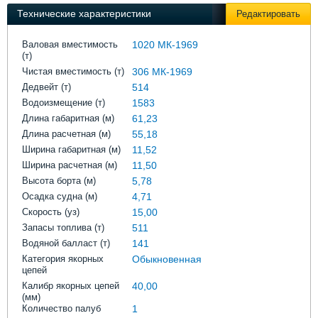
Выставки и семинары
Галерея флота
Технические характеристики
Редактировать
Личности
Форум
Словарь
Отзывы
Валовая вместимость
1020 МК-1969
(т)
Все службы
Чистая вместимость (т)
306 МК-1969
Дедвейт (т)
514
Водоизмещение (т)
1583
Длина габаритная (м)
61,23
Длина расчетная (м)
55,18
Ширина габаритная (м)
11,52
Ширина расчетная (м)
11,50
Высота борта (м)
5,78
Осадка судна (м)
4,71
Скорость (уз)
15,00
Запасы топлива (т)
511
Водяной балласт (т)
141
Категория якорных
Обыкновенная
цепей
Калибр якорных цепей
40,00
(мм)
Количество палуб
1