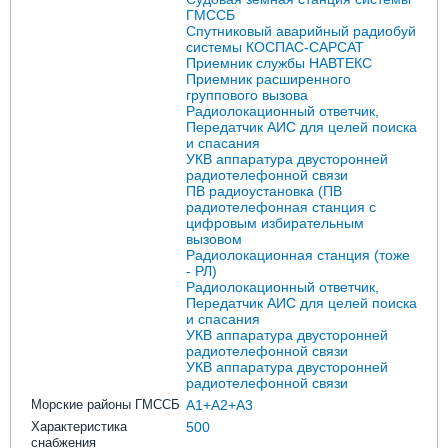
ГМССБ
Спутниковый аварийный радиобуй
системы КОСПАС-САРСАТ
Приемник службы НАВТЕКС
Приемник расширенного
группового вызова
Радиолокационный ответчик,
Передатчик АИС для целей поиска
и спасания
УКВ аппаратура двусторонней
радиотелефонной связи
ПВ радиоустановка (ПВ
радиотелефонная станция с
цифровым избирательным
вызовом
Радиолокационная станция (тоже
- РЛ)
Радиолокационный ответчик,
Передатчик АИС для целей поиска
и спасания
УКВ аппаратура двусторонней
радиотелефонной связи
УКВ аппаратура двусторонней
радиотелефонной связи
Морские районы ГМССБ
A1+A2+A3
Характеристика
500
снабжения