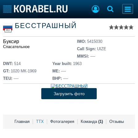
Список судов
БЕССТРАШНЫЙ
Тип судна
Добавить судно
RU
Добавить проект
Буксир
Последние 100
IMO:
5415030
Спасательное
Call Sign:
UIZE
Судостроение
Торговая площадка
MMSI:
----
Пульс
Доска объявлений
DWT:
514
Year built:
1963
Новости
Продажа флота
GT:
1020 МК-1969
ME:
----
Компании
Оборудование
TEU:
----
BHP:
----
Репутация
Изделия
Работа
Материалы
Загрузить фото
Крюинг
Услуги
Журнал
Реклама
Главная
ТТХ
Фотогалерея
Команда
(1)
Отзывы
Конференции
Флот