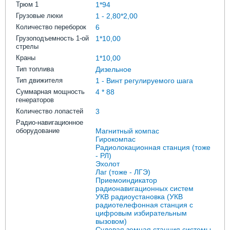
Трюм 1
1*94
Грузовые люки
1 - 2,80*2,00
Количество переборок
6
Грузоподъемность 1-ой
1*10,00
стрелы
Краны
1*10,00
Тип топлива
Дизельное
Тип движителя
1 - Винт регулируемого шага
Суммарная мощность
4 * 88
генераторов
Количество лопастей
3
Радио-навигационное
оборудование
Магнитный компас
Гирокомпас
Радиолокационная станция (тоже
- РЛ)
Эхолот
Лаг (тоже - ЛГЭ)
Приемоиндикатор
радионавигационных систем
УКВ радиоустановка (УКВ
радиотелефонная станция с
цифровым избирательным
вызовом)
Судовая земная станция системы