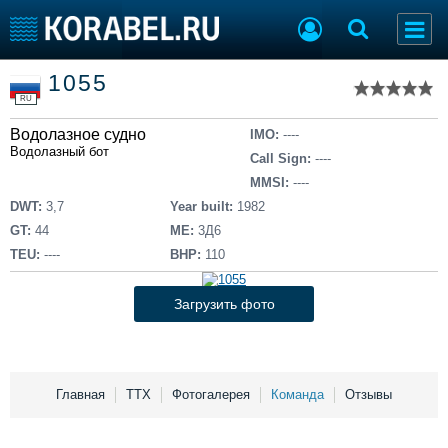
Список судов
1055
Тип судна
Добавить судно
RU
Добавить проект
Водолазное судно
Последние 100
IMO:
----
Водолазный бот
Call Sign:
----
Судостроение
Торговая площадка
MMSI:
----
Пульс
Доска объявлений
DWT:
3,7
Year built:
1982
Новости
Продажа флота
GT:
44
ME:
3Д6
Компании
Оборудование
TEU:
----
BHP:
110
Репутация
Изделия
Работа
Материалы
Загрузить фото
Крюинг
Услуги
Журнал
Реклама
Главная
ТТХ
Фотогалерея
Команда
Отзывы
Конференции
Флот