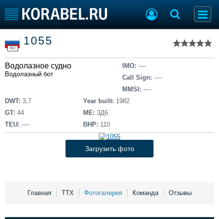
Список судов
1055
Тип судна
Добавить судно
RU
Добавить проект
Водолазное судно
Последние 100
IMO:
----
Водолазный бот
Call Sign:
----
Судостроение
Торговая площадка
MMSI:
----
Пульс
Доска объявлений
DWT:
3,7
Year built:
1982
Новости
Продажа флота
GT:
44
ME:
3Д6
Компании
Оборудование
TEU:
----
BHP:
110
Репутация
Изделия
Работа
Материалы
Загрузить фото
Крюинг
Услуги
Журнал
Реклама
Главная
ТТХ
Фотогалерея
Команда
Отзывы
Конференции
Флот