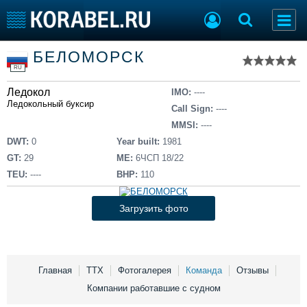
Список судов
БЕЛОМОРСК
Тип судна
Добавить судно
RU
Добавить проект
Ледокол
Последние 100
IMO:
----
Ледокольный буксир
Call Sign:
----
Судостроение
Торговая площадка
MMSI:
----
Пульс
Доска объявлений
DWT:
0
Year built:
1981
Новости
Продажа флота
GT:
29
ME:
6ЧСП 18/22
Компании
Оборудование
TEU:
----
BHP:
110
Репутация
Изделия
Работа
Материалы
Загрузить фото
Крюинг
Услуги
Журнал
Реклама
Главная
ТТХ
Фотогалерея
Команда
Отзывы
Компании работавшие с судном
Конференции
Флот