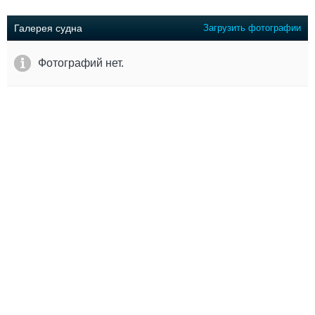
Выставки и семинары
Галерея флота
Личности
Форум
Галерея судна
Загрузить фотографии
Словарь
Отзывы
Все службы
Фотографий нет.