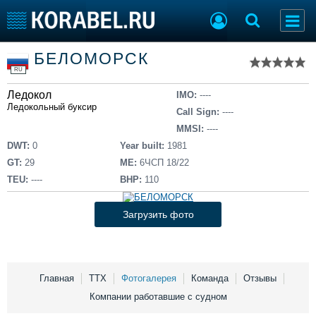
Список судов
БЕЛОМОРСК
Тип судна
Добавить судно
RU
Добавить проект
Ледокол
Последние 100
IMO:
----
Ледокольный буксир
Call Sign:
----
Судостроение
Торговая площадка
MMSI:
----
Пульс
Доска объявлений
DWT:
0
Year built:
1981
Новости
Продажа флота
GT:
29
ME:
6ЧСП 18/22
Компании
Оборудование
TEU:
----
BHP:
110
Репутация
Изделия
Работа
Материалы
Загрузить фото
Крюинг
Услуги
Журнал
Реклама
Главная
ТТХ
Фотогалерея
Команда
Отзывы
Компании работавшие с судном
Конференции
Флот