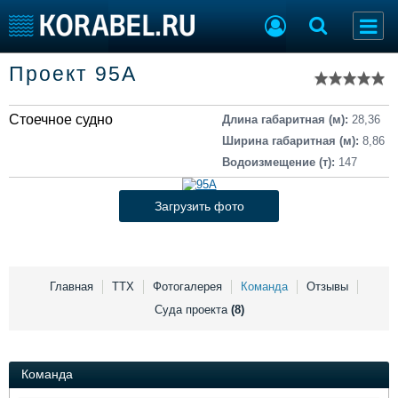
Список судов
Проект 95А
Тип судна
Добавить судно
Добавить проект
Стоечное судно
Последние 100
Длина габаритная (м):
28,36
Ширина габаритная (м):
8,86
Судостроение
Торговая площадка
Водоизмещение (т):
147
Пульс
Доска объявлений
Новости
Продажа флота
Загрузить фото
Компании
Оборудование
Репутация
Изделия
Работа
Материалы
Крюинг
Услуги
Главная
ТТХ
Фотогалерея
Команда
Отзывы
Журнал
Суда проекта
(8)
Реклама
Команда
Конференции
Флот