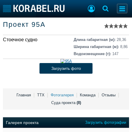
Список судов
Проект 95А
Тип судна
Добавить судно
Добавить проект
Стоечное судно
Последние 100
Длина габаритная (м):
28,36
Ширина габаритная (м):
8,86
Судостроение
Торговая площадка
Водоизмещение (т):
147
Пульс
Доска объявлений
Новости
Продажа флота
Загрузить фото
Компании
Оборудование
Репутация
Изделия
Работа
Материалы
Крюинг
Услуги
Главная
ТТХ
Фотогалерея
Команда
Отзывы
Журнал
Суда проекта
(8)
Реклама
Галерея проекта
Загрузить фотографии
Конференции
Флот