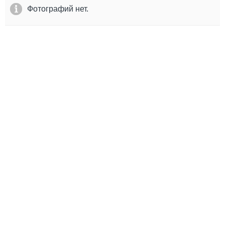
Выставки и семинары
Галерея флота
Фотографий нет.
Личности
Форум
Словарь
Отзывы
Все службы