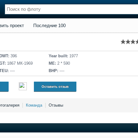
кт
Последние 100
вить проект
Последние 100
нции
Флот
и и семинары
Галерея флота
и
Форум
Отзывы
DWT:
396
Year built:
1977
Все службы
GT:
1867 МК-1969
ME:
2 * 590
TEU:
----
BHP:
----
Оставить отзыв
тогалерея
Команда
Отзывы