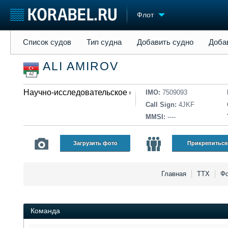
Флот
Список судов
Тип судна
Добавить судно
Добавить прое
Список судов
Тип судна
Добавить судно
Доба
Судостроение
Торговая площадка
Конфере
ALI AMIROV
Пульс
Доска объявлений
Выставк
AZ
Новости
Продажа флота
Личност
Компании
Научно-исследовательское судно
Оборудование
Словарь
IMO:
7509093
Репутация
Изделия
Call Sign:
4JKF
Работа
Материалы
MMSI:
----
Крюинг
Услуги
Журнал
Загрузить фото
Прикрепиться
Реклама
Главная
ТТХ
Фо
Команда