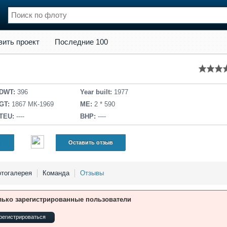
кт
Последние 100
вить проект
Последние 100
нции
Флот
и и семинары
Галерея флота
и
Форум
Отзывы
DWT:
396
Year built:
1977
Все службы
GT:
1867 МК-1969
ME:
2 * 590
TEU:
----
BHP:
----
Оставить отзыв
тогалерея
Команда
Отзывы
лько зарегистрированные пользователи
регистрироваться