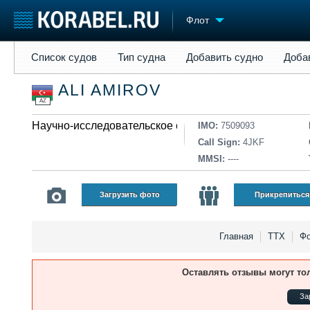
Флот
Список судов
Тип судна
Добавить судно
Добавить прое
Список судов
Тип судна
Добавить судно
Доба
Судостроение
Торговая площадка
Конфере
ALI AMIROV
Пульс
Доска объявлений
Выставк
AZ
Новости
Продажа флота
Личност
Компании
Научно-исследовательское судно
Оборудование
Словарь
IMO:
7509093
Репутация
Изделия
Call Sign:
4JKF
Работа
Материалы
MMSI:
----
Крюинг
Услуги
Журнал
Загрузить фото
Прикрепиться
Реклама
Главная
ТТХ
Фо
Оставлять отзывы могут то
За