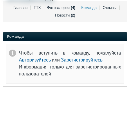
Выставки и семинары
Галерея флота
Главная
ТТХ
Фотогалерея
(4)
Команда
Отзывы
Личности
Форум
Новости
(2)
Словарь
Отзывы
Все службы
Команда
Чтобы вступить в команду, пожалуйста
Авторизуйтесь
или
Зарегистрируйтесь
Информация только для зарегистрированных
пользователей