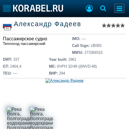
Список судов
Александр Фадеев
Тип судна
Добавить судно
RU
Добавить проект
Пассажирское судно
Последние 100
IMO:
----
Теплоход пассажирский
Call Sign:
UBIB5
Судостроение
Торговая площадка
MMSI:
273369310
Пульс
Доска объявлений
DWT:
337
Year built:
1961
Новости
Продажа флота
GT:
2464,4
ME:
6ЧРН 32/48 ((6NVD-48)
Компании
Оборудование
TEU:
----
BHP:
294
Репутация
Изделия
Работа
Материалы
Крюинг
Услуги
Журнал
Реклама
Конференции
Флот