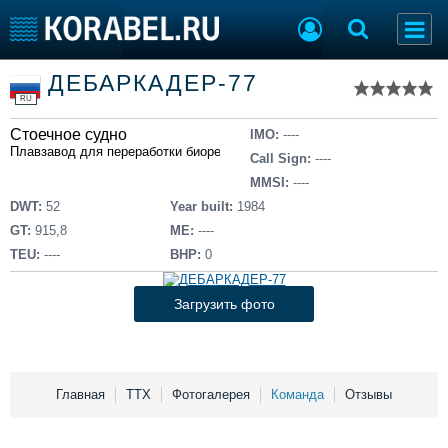
Список судов
ДЕБАРКАДЕР-77
Тип судна
Добавить судно
RU
Добавить проект
Стоечное судно
Последние 100
IMO:
----
Плавзавод для переработки биоресурсов
Call Sign:
----
Судостроение
Торговая площадка
MMSI:
----
Пульс
Доска объявлений
DWT:
52
Year built:
1984
Новости
Продажа флота
GT:
915,8
ME:
----
Компании
Оборудование
TEU:
----
BHP:
0
Репутация
Изделия
Работа
Материалы
Загрузить фото
Крюинг
Услуги
Журнал
Реклама
Главная
ТТХ
Фотогалерея
Команда
Отзывы
Конференции
Флот