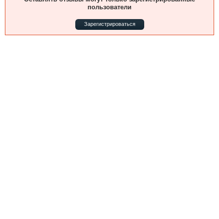
Выставки и семинары
Галерея флота
пользователи
Личности
Форум
Зарегистрироваться
Словарь
Отзывы
Все службы