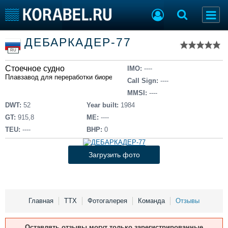
Список судов
ДЕБАРКАДЕР-77
Тип судна
Добавить судно
RU
Добавить проект
Стоечное судно
Последние 100
IMO:
----
Плавзавод для переработки биоресурсов
Call Sign:
----
Судостроение
Торговая площадка
MMSI:
----
Пульс
Доска объявлений
DWT:
52
Year built:
1984
Новости
Продажа флота
GT:
915,8
ME:
----
Компании
Оборудование
TEU:
----
BHP:
0
Репутация
Изделия
Работа
Материалы
Загрузить фото
Крюинг
Услуги
Журнал
Реклама
Главная
ТТХ
Фотогалерея
Команда
Отзывы
Конференции
Флот
Оставлять отзывы могут только зарегистрированные