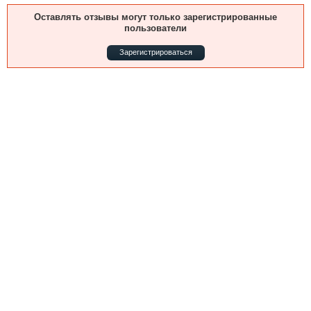
Выставки и семинары
Галерея флота
Оставлять отзывы могут только зарегистрированные
Личности
Форум
пользователи
Словарь
Отзывы
Зарегистрироваться
Все службы