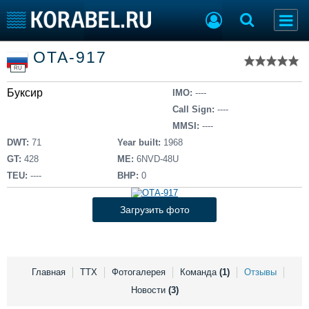
Список судов
ОТА-917
Тип судна
Добавить судно
RU
Добавить проект
Буксир
Последние 100
IMO:
----
Call Sign:
----
Судостроение
Торговая площадка
MMSI:
----
Пульс
Доска объявлений
DWT:
71
Year built:
1968
Новости
Продажа флота
GT:
428
ME:
6NVD-48U
Компании
Оборудование
TEU:
----
BHP:
0
Репутация
Изделия
Работа
Материалы
Загрузить фото
Крюинг
Услуги
Журнал
Реклама
Главная
ТТХ
Фотогалерея
Команда
(1)
Отзывы
Новости
(3)
Конференции
Флот