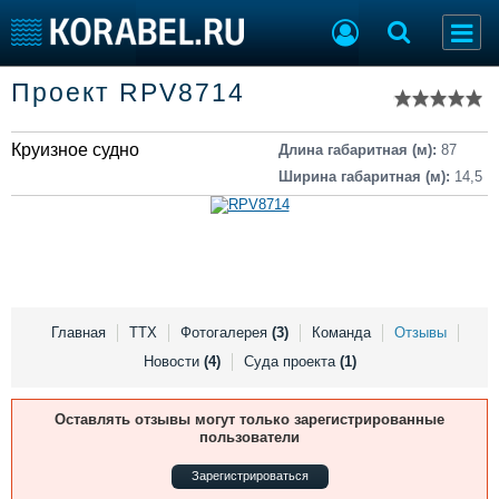
Список судов
Проект RPV8714
Тип судна
Добавить судно
Добавить проект
Круизное судно
Последние 100
Длина габаритная (м):
87
Ширина габаритная (м):
14,5
Судостроение
Торговая площадка
Пульс
Доска объявлений
Новости
Продажа флота
Компании
Оборудование
Репутация
Изделия
Работа
Материалы
Главная
ТТХ
Фотогалерея
(3)
Команда
Отзывы
Крюинг
Услуги
Новости
(4)
Суда проекта
(1)
Журнал
Реклама
Оставлять отзывы могут только зарегистрированные
пользователи
Зарегистрироваться
Конференции
Флот