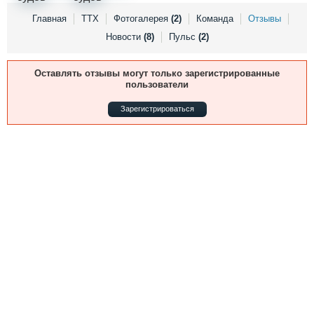
Выставки и семинары
Галерея флота
Главная
ТТХ
Фотогалерея
(2)
Команда
Отзывы
Личности
Форум
Новости
(8)
Пульс
(2)
Словарь
Отзывы
Все службы
Оставлять отзывы могут только зарегистрированные
пользователи
Зарегистрироваться