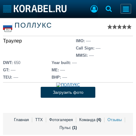
Список судов
ПОЛЛУКС
Тип судна
Добавить судно
RU
Добавить проект
Траулер
Последние 100
IMO:
----
Call Sign:
----
Судостроение
Торговая площадка
MMSI:
----
Пульс
Доска объявлений
DWT:
650
Year built:
----
Новости
Продажа флота
GT:
----
ME:
----
Компании
Оборудование
TEU:
----
BHP:
----
Репутация
Изделия
Работа
Материалы
Загрузить фото
Крюинг
Услуги
Журнал
Реклама
Главная
ТТХ
Фотогалерея
Команда
(4)
Отзывы
Пульс
(1)
Конференции
Флот