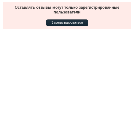
Выставки и семинары
Галерея флота
Оставлять отзывы могут только зарегистрированные
Личности
Форум
пользователи
Словарь
Отзывы
Зарегистрироваться
Все службы