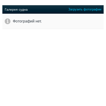
Выставки и семинары
Галерея флота
Личности
Форум
Галерея судна
Загрузить фотографии
Словарь
Отзывы
Все службы
Фотографий нет.