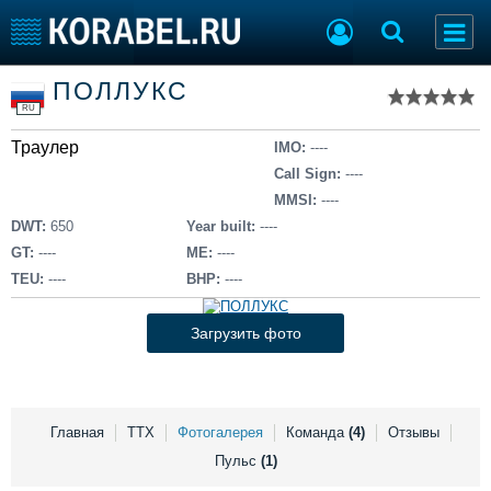
Список судов
ПОЛЛУКС
Тип судна
Добавить судно
RU
Добавить проект
Траулер
Последние 100
IMO:
----
Call Sign:
----
Судостроение
Торговая площадка
MMSI:
----
Пульс
Доска объявлений
DWT:
650
Year built:
----
Новости
Продажа флота
GT:
----
ME:
----
Компании
Оборудование
TEU:
----
BHP:
----
Репутация
Изделия
Работа
Материалы
Загрузить фото
Крюинг
Услуги
Журнал
Реклама
Главная
ТТХ
Фотогалерея
Команда
(4)
Отзывы
Пульс
(1)
Конференции
Флот