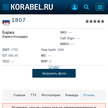
Список судов
1807
Тип судна
Добавить судно
RU
Добавить проект
Баржа
Последние 100
IMO:
----
Баржа-площадка
Call Sign:
----
Судостроение
Торговая площадка
MMSI:
----
Пульс
Доска объявлений
DWT:
1750
Year built:
1966
Новости
Продажа флота
GT:
890,46
ME:
----
Компании
Оборудование
TEU:
----
BHP:
0
Репутация
Изделия
Работа
Материалы
Загрузить фото
Крюинг
Услуги
Журнал
Реклама
Главная
ТТХ
Фотогалерея
Команда
Отзывы
Конференции
Флот
Оставлять отзывы могут только зарегистрированные