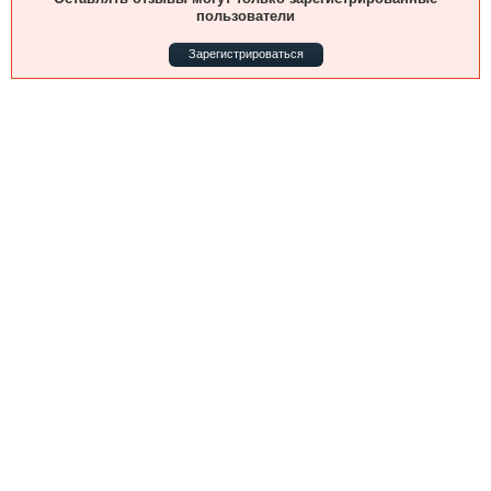
Выставки и семинары
Галерея флота
пользователи
Личности
Форум
Зарегистрироваться
Словарь
Отзывы
Все службы