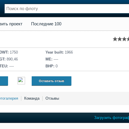
кт
Последние 100
вить проект
Последние 100
нции
Флот
и и семинары
Галерея флота
и
Форум
Отзывы
DWT:
1750
Year built:
1966
Все службы
GT:
890,46
ME:
----
TEU:
----
BHP:
0
Оставить отзыв
тогалерея
Команда
Отзывы
Загрузить фотогра