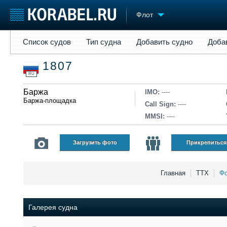
Флот
Список судов
Тип судна
Добавить судно
Добавить прое
Список судов
Тип судна
Добавить судно
Доба
Судостроение
Торговая площадка
Конфере
1807
Пульс
Доска объявлений
Выставк
RU
Новости
Продажа флота
Личност
Компании
Баржа
Оборудование
Словарь
IMO:
----
Баржа-площадка
Репутация
Изделия
Call Sign:
----
Работа
Материалы
MMSI:
----
Крюинг
Услуги
Журнал
Загрузить фото
Прикрепиться
Реклама
Главная
ТТХ
Фо
Галерея судна