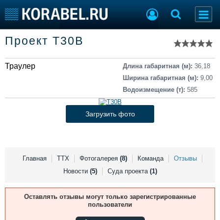
Список судов
Проект T30B
Тип судна
Добавить судно
Добавить проект
Траулер
Последние 100
Длина габаритная (м):
36,18
Ширина габаритная (м):
9,00
Судостроение
Торговая площадка
Водоизмещение (т):
585
Пульс
Доска объявлений
Новости
Продажа флота
Загрузить фото
Компании
Оборудование
Репутация
Изделия
Работа
Материалы
Крюинг
Услуги
Главная
ТТХ
Фотогалерея
(8)
Команда
Отзывы
Журнал
Новости
(5)
Суда проекта
(1)
Реклама
Оставлять отзывы могут только зарегистрированные
пользователи
Конференции
Флот