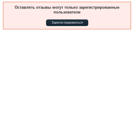
Выставки и семинары
Галерея флота
Оставлять отзывы могут только зарегистрированные
Личности
Форум
пользователи
Словарь
Отзывы
Зарегистрироваться
Все службы