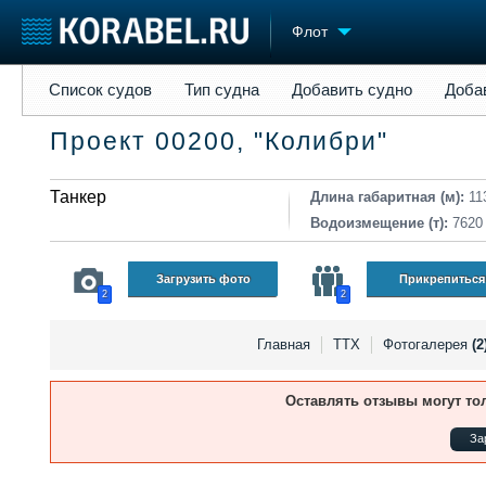
Флот
Список судов
Тип судна
Добавить судно
Добавить прое
Список судов
Тип судна
Добавить судно
Доба
Судостроение
Торговая площадка
Конфере
Проект 00200, "Колибри"
Пульс
Доска объявлений
Выставк
Новости
Продажа флота
Личност
Компании
Танкер
Оборудование
Словарь
Длина габаритная (м):
11
Репутация
Изделия
Водоизмещение (т):
7620
Работа
Материалы
Крюинг
Услуги
Загрузить фото
Прикрепиться
2
2
Журнал
Реклама
Главная
ТТХ
Фотогалерея
(2
Оставлять отзывы могут то
За