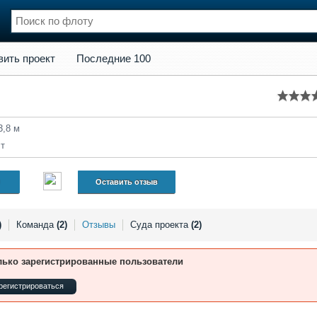
кт
Последние 100
вить проект
Последние 100
нции
Флот
и и семинары
Галерея флота
и
Форум
Отзывы
3,8 м
Все службы
 т
Оставить отзыв
)
Команда
(2)
Отзывы
Суда проекта
(2)
лько зарегистрированные пользователи
регистрироваться