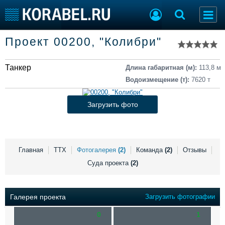
Список судов
Проект 00200, "Колибри"
Тип судна
Добавить судно
Добавить проект
Танкер
Последние 100
Длина габаритная (м):
113,8 м
Водоизмещение (т):
7620 т
Судостроение
Торговая площадка
Пульс
Доска объявлений
Загрузить фото
Новости
Продажа флота
Компании
Оборудование
Репутация
Изделия
Работа
Материалы
Главная
ТТХ
Фотогалерея
(2)
Команда
(2)
Отзывы
Крюинг
Услуги
Суда проекта
(2)
Журнал
Реклама
Галерея проекта
Загрузить фотографии
0
1
Конференции
Флот