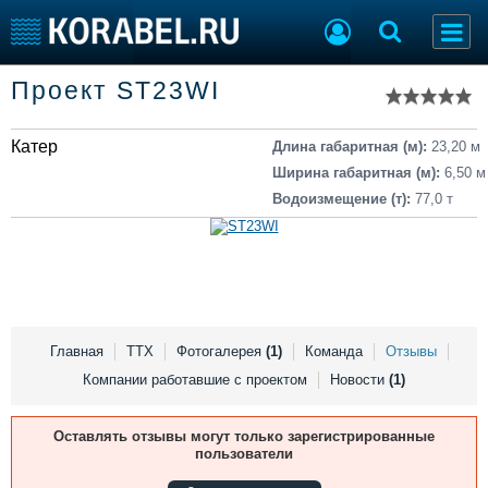
Список судов
Проект ST23WI
Тип судна
Добавить судно
Добавить проект
Катер
Последние 100
Длина габаритная (м):
23,20 м
Ширина габаритная (м):
6,50 м
Судостроение
Торговая площадка
Водоизмещение (т):
77,0 т
Пульс
Доска объявлений
Новости
Продажа флота
Компании
Оборудование
Репутация
Изделия
Работа
Материалы
Крюинг
Услуги
Главная
ТТХ
Фотогалерея
(1)
Команда
Отзывы
Журнал
Компании работавшие с проектом
Новости
(1)
Реклама
Оставлять отзывы могут только зарегистрированные
пользователи
Конференции
Флот