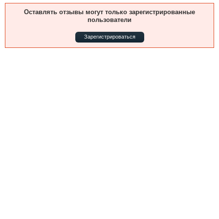
Выставки и семинары
Галерея флота
Оставлять отзывы могут только зарегистрированные
Личности
Форум
пользователи
Словарь
Отзывы
Зарегистрироваться
Все службы