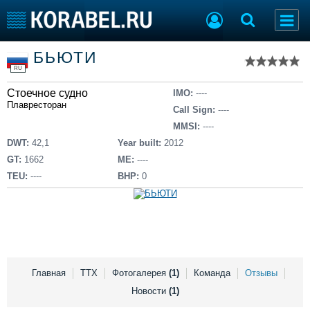
Список судов
БЬЮТИ
Тип судна
Добавить судно
RU
Добавить проект
Стоечное судно
Последние 100
IMO:
----
Плавресторан
Call Sign:
----
Судостроение
Торговая площадка
MMSI:
----
Пульс
Доска объявлений
DWT:
42,1
Year built:
2012
Новости
Продажа флота
GT:
1662
ME:
----
Компании
Оборудование
TEU:
----
BHP:
0
Репутация
Изделия
Работа
Материалы
Крюинг
Услуги
Журнал
Реклама
Главная
ТТХ
Фотогалерея
(1)
Команда
Отзывы
Новости
(1)
Конференции
Флот