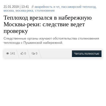
Выставки и семинары
Галерея флота
21.01.2019 | 13:41 //
аварийность и чп
,
пассажирский теплоход
,
Личности
Форум
москва
,
москва-река
,
столкновение
Словарь
Отзывы
Теплоход врезался в набережную
Все службы
Москвы-реки: следствие ведет
проверку
Следственные органы изучают обстоятельства столкновения
теплохода с Пушкинской набережной.
141
0
0
Читать полностью