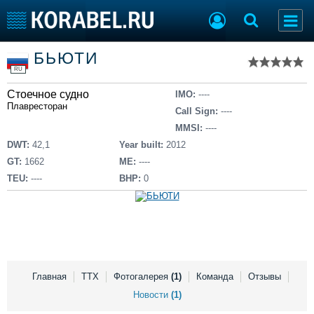
Список судов
БЬЮТИ
Тип судна
Добавить судно
RU
Добавить проект
Стоечное судно
Последние 100
IMO:
----
Плавресторан
Call Sign:
----
Судостроение
Торговая площадка
MMSI:
----
Пульс
Доска объявлений
DWT:
42,1
Year built:
2012
Новости
Продажа флота
GT:
1662
ME:
----
Компании
Оборудование
TEU:
----
BHP:
0
Репутация
Изделия
Работа
Материалы
Крюинг
Услуги
Журнал
Реклама
Главная
ТТХ
Фотогалерея
(1)
Команда
Отзывы
Новости
(1)
Конференции
Флот