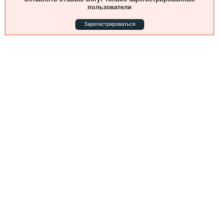
Выставки и семинары
Галерея флота
пользователи
Личности
Форум
Зарегистрироваться
Словарь
Отзывы
Все службы