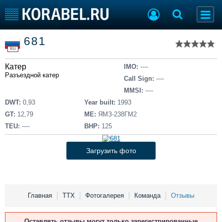
Список судов
681
Тип судна
Добавить судно
RU
Добавить проект
Катер
Последние 100
IMO:
----
Разъездной катер
Call Sign:
----
Судостроение
Торговая площадка
MMSI:
----
Пульс
Доска объявлений
DWT:
0,93
Year built:
1993
Новости
Продажа флота
GT:
12,79
ME:
ЯМЗ-238ГМ2
Компании
Оборудование
TEU:
----
BHP:
125
Репутация
Изделия
Работа
Материалы
Загрузить фото
Крюинг
Услуги
Журнал
Реклама
Главная
ТТХ
Фотогалерея
Команда
Отзывы
Конференции
Флот
Оставлять отзывы могут только зарегистрированные