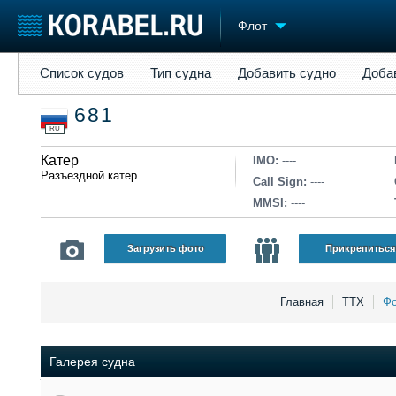
Флот
Список судов
Тип судна
Добавить судно
Добавить прое
Список судов
Тип судна
Добавить судно
Доба
Судостроение
Торговая площадка
Конфере
681
Пульс
Доска объявлений
Выставк
RU
Новости
Продажа флота
Личност
Компании
Катер
Оборудование
Словарь
IMO:
----
Разъездной катер
Репутация
Изделия
Call Sign:
----
Работа
Материалы
MMSI:
----
Крюинг
Услуги
Журнал
Загрузить фото
Прикрепиться
Реклама
Главная
ТТХ
Фо
Галерея судна