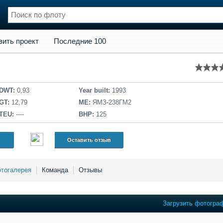
кт
Последние 100
вить проект
Последние 100
нции
Флот
и и семинары
Галерея флота
и
Форум
Отзывы
DWT:
0,93
Year built:
1993
Все службы
GT:
12,79
ME:
ЯМЗ-238ГМ2
TEU:
----
BHP:
125
Оставить отзыв
тогалерея
Команда
Отзывы
Загрузить фотогра