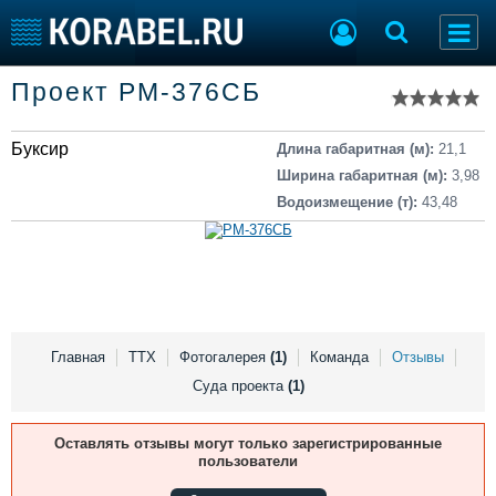
Список судов
Проект РМ-376СБ
Тип судна
Добавить судно
Добавить проект
Буксир
Последние 100
Длина габаритная (м):
21,1
Ширина габаритная (м):
3,98
Судостроение
Торговая площадка
Водоизмещение (т):
43,48
Пульс
Доска объявлений
Новости
Продажа флота
Компании
Оборудование
Репутация
Изделия
Работа
Материалы
Крюинг
Услуги
Главная
ТТХ
Фотогалерея
(1)
Команда
Отзывы
Журнал
Суда проекта
(1)
Реклама
Оставлять отзывы могут только зарегистрированные
пользователи
Конференции
Флот