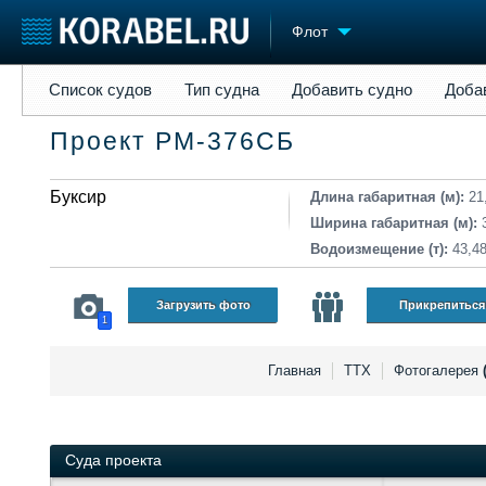
Флот
Список судов
Тип судна
Добавить судно
Добавить прое
Список судов
Тип судна
Добавить судно
Доба
Судостроение
Торговая площадка
Конфере
Проект РМ-376СБ
Пульс
Доска объявлений
Выставк
Новости
Продажа флота
Личност
Компании
Буксир
Оборудование
Словарь
Длина габаритная (м):
21
Репутация
Изделия
Ширина габаритная (м):
Работа
Материалы
Водоизмещение (т):
43,4
Крюинг
Услуги
Журнал
Загрузить фото
Прикрепиться
1
Реклама
Главная
ТТХ
Фотогалерея
Суда проекта