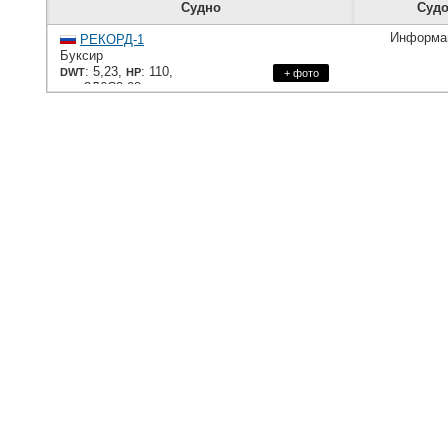
Судно
Судо
Информац
РЕКОРД-1
Буксир
: 5,23,
: 110,
DWT
HP
+ фото
: 3Д6С2-08
ME