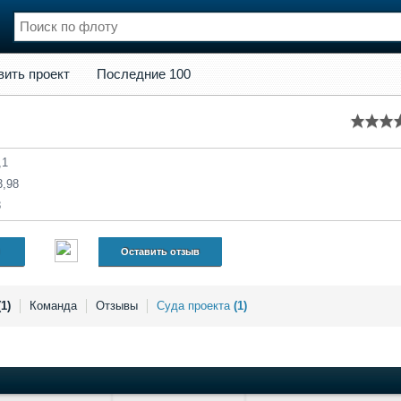
кт
Последние 100
вить проект
Последние 100
нции
Флот
и и семинары
Галерея флота
и
Форум
Отзывы
,1
Все службы
3,98
8
Оставить отзыв
(1)
Команда
Отзывы
Суда проекта
(1)