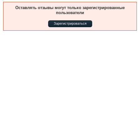
Выставки и семинары
Галерея флота
Оставлять отзывы могут только зарегистрированные
Личности
Форум
пользователи
Словарь
Отзывы
Зарегистрироваться
Все службы