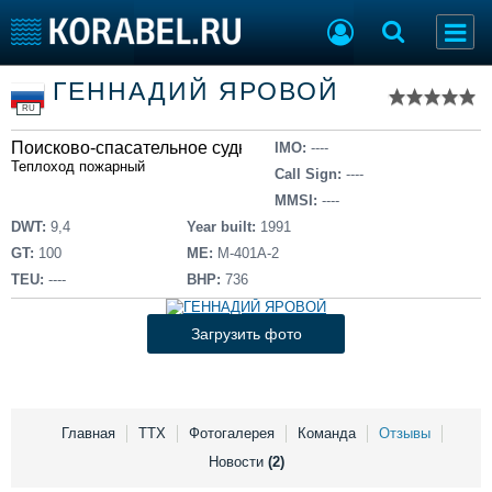
Список судов
ГЕННАДИЙ ЯРОВОЙ
Тип судна
Добавить судно
RU
Добавить проект
Поисково-спасательное судно
Последние 100
IMO:
----
Теплоход пожарный
Call Sign:
----
Судостроение
Торговая площадка
MMSI:
----
Пульс
Доска объявлений
DWT:
9,4
Year built:
1991
Новости
Продажа флота
GT:
100
ME:
М-401А-2
Компании
Оборудование
TEU:
----
BHP:
736
Репутация
Изделия
Работа
Материалы
Загрузить фото
Крюинг
Услуги
Журнал
Реклама
Главная
ТТХ
Фотогалерея
Команда
Отзывы
Новости
(2)
Конференции
Флот