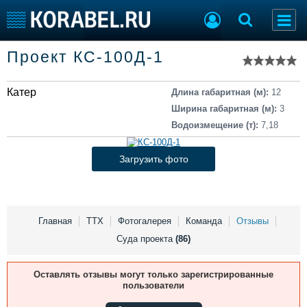
Список судов
Проект КС-100Д-1
Тип судна
Добавить судно
Добавить проект
Катер
Последние 100
Длина габаритная (м):
12
Ширина габаритная (м):
3
Судостроение
Торговая площадка
Водоизмещение (т):
7,18
Пульс
Доска объявлений
Новости
Продажа флота
Загрузить фото
Компании
Оборудование
Репутация
Изделия
Работа
Материалы
Крюинг
Услуги
Главная
ТТХ
Фотогалерея
Команда
Отзывы
Журнал
Суда проекта
(86)
Реклама
Оставлять отзывы могут только зарегистрированные
пользователи
Конференции
Флот