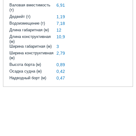
Выставки и семинары
Галерея флота
Валовая вместимость
6,91
Личности
Форум
(т)
Дедвейт (т)
1,19
Словарь
Отзывы
Водоизмещение (т)
7,18
Все службы
Длина габаритная (м)
12
Длина конструктивная
10,9
(м)
Ширина габаритная (м)
3
Ширина конструктивная
2,79
(м)
Высота борта (м)
0,89
Осадка судна (м)
0,42
Надводный борт (м)
0,47