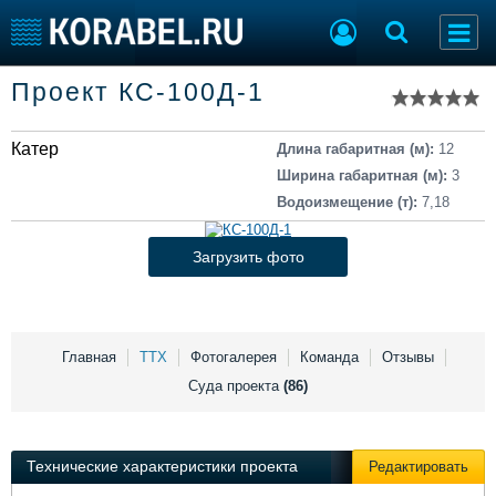
Список судов
Проект КС-100Д-1
Тип судна
Добавить судно
Добавить проект
Катер
Последние 100
Длина габаритная (м):
12
Ширина габаритная (м):
3
Судостроение
Торговая площадка
Водоизмещение (т):
7,18
Пульс
Доска объявлений
Новости
Продажа флота
Загрузить фото
Компании
Оборудование
Репутация
Изделия
Работа
Материалы
Крюинг
Услуги
Главная
ТТХ
Фотогалерея
Команда
Отзывы
Журнал
Суда проекта
(86)
Реклама
Технические характеристики проекта
Редактировать
Конференции
Флот