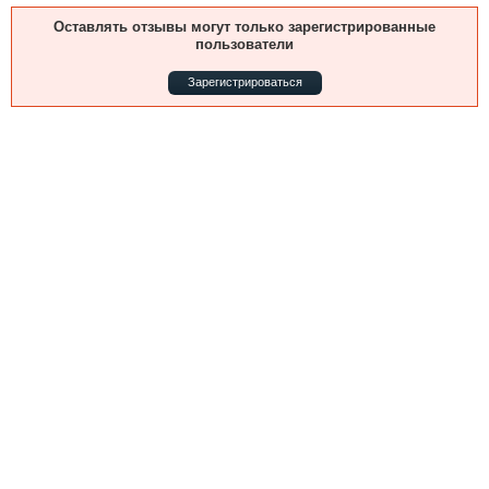
Выставки и семинары
Галерея флота
Оставлять отзывы могут только зарегистрированные
Личности
Форум
пользователи
Словарь
Отзывы
Зарегистрироваться
Все службы