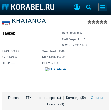
Список судов
KHATANGA
Тип судна
Добавить судно
RU
Добавить проект
Танкер
Последние 100
IMO:
8610887
Call Sign:
UELS
Судостроение
Торговая площадка
MMSI:
273441760
Пульс
Доска объявлений
DWT:
23050
Year built:
1987
Новости
Продажа флота
GT:
14937
ME:
MAN B&W
Компании
Оборудование
TEU:
----
BHP:
6650
Репутация
Изделия
Работа
Материалы
Крюинг
Услуги
Журнал
Реклама
Главная
ТТХ
Фотогалерея
(1)
Команда
(30)
Отзывы
Новости
(1)
Конференции
Флот