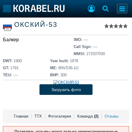
Список судов
ОКСКИЙ-53
Тип судна
Добавить судно
RU
Добавить проект
Балкер
Последние 100
IMO:
----
Call Sign:
----
Судостроение
Торговая площадка
MMSI:
273337030
Пульс
Доска объявлений
DWT:
1900
Year built:
1978
Новости
Продажа флота
GT:
1791
ME:
8NVD36-1U
Компании
Оборудование
TEU:
----
BHP:
300
Репутация
Изделия
Работа
Материалы
Загрузить фото
Крюинг
Услуги
Журнал
Реклама
Главная
ТТХ
Фотогалерея
Команда
(2)
Отзывы
Конференции
Флот
Оставлять отзывы могут только зарегистрированные