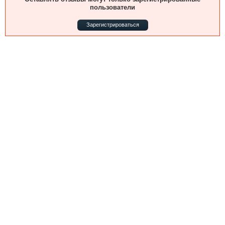
Выставки и семинары
Галерея флота
пользователи
Личности
Форум
Зарегистрироваться
Словарь
Отзывы
Все службы