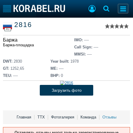
Список судов
2816
Тип судна
Добавить судно
RU
Добавить проект
Баржа
Последние 100
IMO:
----
Баржа-площадка
Call Sign:
----
Судостроение
Торговая площадка
MMSI:
----
Пульс
Доска объявлений
DWT:
2830
Year built:
1978
Новости
Продажа флота
GT:
1252,65
ME:
----
Компании
Оборудование
TEU:
----
BHP:
0
Репутация
Изделия
Работа
Материалы
Загрузить фото
Крюинг
Услуги
Журнал
Реклама
Главная
ТТХ
Фотогалерея
Команда
Отзывы
Конференции
Флот
Оставлять отзывы могут только зарегистрированные