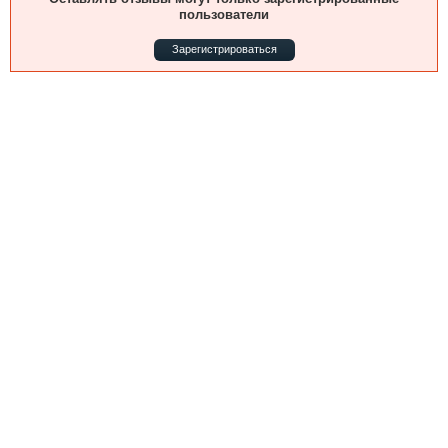
Выставки и семинары
Галерея флота
пользователи
Личности
Форум
Зарегистрироваться
Словарь
Отзывы
Все службы