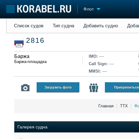
Флот
Список судов
Тип судна
Добавить судно
Добавить прое
Список судов
Тип судна
Добавить судно
Доба
Судостроение
Торговая площадка
Конфере
2816
Пульс
Доска объявлений
Выставк
RU
Новости
Продажа флота
Личност
Компании
Баржа
Оборудование
Словарь
IMO:
----
Баржа-площадка
Репутация
Изделия
Call Sign:
----
Работа
Материалы
MMSI:
----
Крюинг
Услуги
Журнал
Загрузить фото
Прикрепиться
Реклама
Главная
ТТХ
Фо
Галерея судна