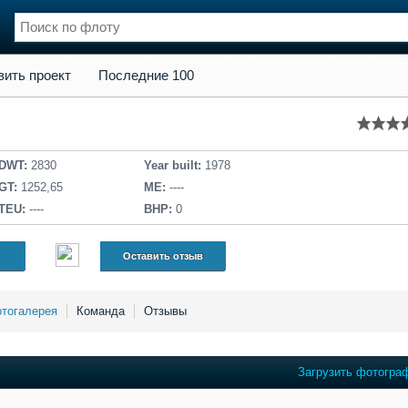
кт
Последние 100
вить проект
Последние 100
нции
Флот
и и семинары
Галерея флота
и
Форум
Отзывы
DWT:
2830
Year built:
1978
Все службы
GT:
1252,65
ME:
----
TEU:
----
BHP:
0
Оставить отзыв
тогалерея
Команда
Отзывы
Загрузить фотогра