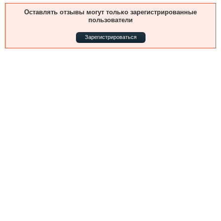
Выставки и семинары
Галерея флота
Оставлять отзывы могут только зарегистрированные
Личности
Форум
пользователи
Словарь
Отзывы
Зарегистрироваться
Все службы