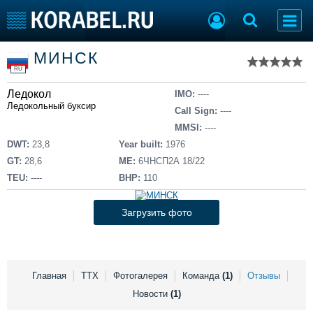
Список судов
МИНСК
Тип судна
Добавить судно
RU
Добавить проект
Ледокол
Последние 100
IMO:
----
Ледокольный буксир
Call Sign:
----
Судостроение
Торговая площадка
MMSI:
----
Пульс
Доска объявлений
DWT:
23,8
Year built:
1976
Новости
Продажа флота
GT:
28,6
ME:
6ЧНСП2А 18/22
Компании
Оборудование
TEU:
----
BHP:
110
Репутация
Изделия
Работа
Материалы
Загрузить фото
Крюинг
Услуги
Журнал
Реклама
Главная
ТТХ
Фотогалерея
Команда
(1)
Отзывы
Новости
(1)
Конференции
Флот