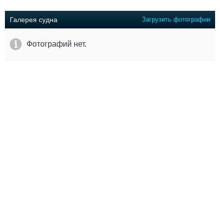
Выставки и семинары
Галерея флота
Личности
Форум
Галерея судна
Загрузить фотографии
Словарь
Отзывы
Все службы
Фотографий нет.