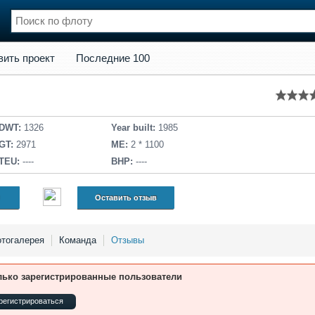
кт
Последние 100
вить проект
Последние 100
нции
Флот
и и семинары
Галерея флота
и
Форум
Отзывы
DWT:
1326
Year built:
1985
Все службы
GT:
2971
ME:
2 * 1100
TEU:
----
BHP:
----
Оставить отзыв
тогалерея
Команда
Отзывы
лько зарегистрированные пользователи
регистрироваться