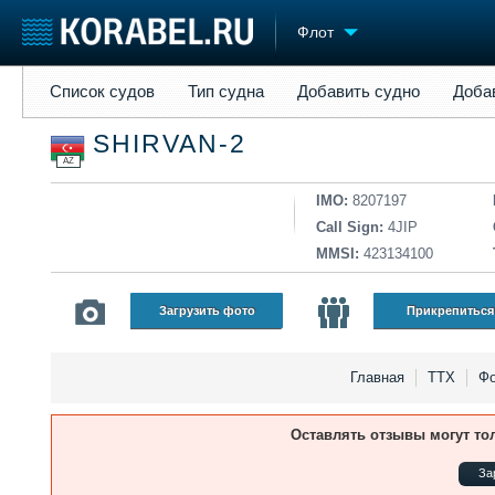
Флот
Список судов
Тип судна
Добавить судно
Добавить прое
Список судов
Тип судна
Добавить судно
Доба
Судостроение
Торговая площадка
Конфере
SHIRVAN-2
Пульс
Доска объявлений
Выставк
AZ
Новости
Продажа флота
Личност
Компании
Оборудование
Словарь
IMO:
8207197
Репутация
Изделия
Call Sign:
4JIP
Работа
Материалы
MMSI:
423134100
Крюинг
Услуги
Журнал
Загрузить фото
Прикрепиться
Реклама
Главная
ТТХ
Фо
Оставлять отзывы могут то
За