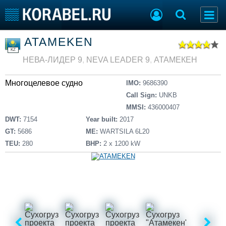
Список судов
ATAMEKEN
Тип судна
Добавить судно
KZ
Добавить проект
НЕВА-ЛИДЕР 9
,
NEVA LEADER 9
,
АТАМЕКЕН
Последние 100
Многоцелевое судно
IMO:
9686390
Судостроение
Торговая площадка
Call Sign:
UNKB
Пульс
Доска объявлений
MMSI:
436000407
Новости
Продажа флота
DWT:
7154
Year built:
2017
Компании
Оборудование
GT:
5686
ME:
WARTSILA 6L20
Репутация
Изделия
TEU:
280
BHP:
2 x 1200 kW
Работа
Материалы
Крюинг
Услуги
Журнал
Реклама
Конференции
Флот