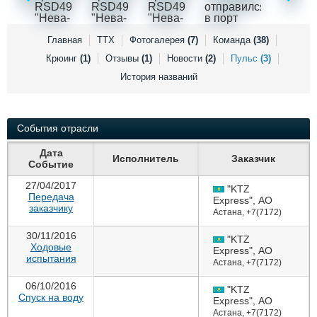
Выставки и семинары
Галерея флота
Личности
Форум
Словарь
Отзывы
Главная
ТТХ
Фотогалерея
(7)
Команда
(38)
Все службы
Крюинг
(1)
Отзывы
(1)
Новости
(2)
Пульс
(3)
История названий
События отрасли
Дата
Исполнитель
Заказчик
Событие
27/04/2017
"KTZ
Передача
Express", АО
заказчику
Астана
,
+7(7172)
61-15-27
30/11/2016
"KTZ
Ходовые
Express", АО
испытания
Астана
,
+7(7172)
61-15-27
06/10/2016
"KTZ
Спуск на воду
Express", АО
Астана
,
+7(7172)