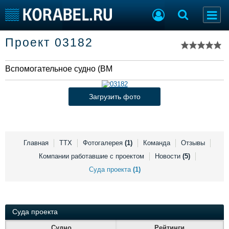
Список судов
Проект 03182
Тип судна
Добавить судно
Добавить проект
Вспомогательное судно (ВМФ)
Последние 100
Судостроение
Торговая площадка
Загрузить фото
Пульс
Доска объявлений
Новости
Продажа флота
Компании
Оборудование
Репутация
Изделия
Главная
ТТХ
Фотогалерея
(1)
Команда
Отзывы
Работа
Материалы
Компании работавшие с проектом
Новости
(5)
Крюинг
Услуги
Суда проекта
(1)
Журнал
Реклама
Суда проекта
Конференции
Флот
Судно
Рейтинги