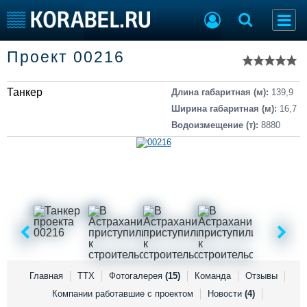
Список судов
Проект 00216
Тип судна
Добавить судно
Добавить проект
Танкер
Последние 100
Длина габаритная (м):
139,9
Ширина габаритная (м):
16,7
Судостроение
Торговая площадка
Водоизмещение (т):
8880
Пульс
Доска объявлений
Новости
Продажа флота
Компании
Оборудование
Репутация
Изделия
Работа
Материалы
Крюинг
Услуги
Журнал
Реклама
Главная
ТТХ
Фотогалерея
(15)
Команда
Отзывы
Компании работавшие с проектом
Новости
(4)
Конференции
Флот