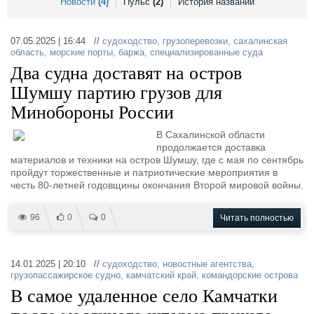
Новости
(4)
Пульс
(2)
История названий
Выставки и семинары
Галерея флота
Личности
Форум
Словарь
Отзывы
07.05.2025 | 16:44 //
судоходство
,
грузоперевозки
,
сахалинская
область
,
морские порты
,
баржа
,
специализированные суда
Все службы
Два судна доставят на остров
Шумшу партию грузов для
Минобороны России
В Сахалинской области
продолжается доставка
материалов и техники на остров Шумшу, где с мая по сентябрь
пройдут торжественные и патриотические мероприятия в
честь 80-летней годовщины окончания Второй мировой войны.
96
0
0
Читать полностью
14.01.2025 | 20:10 //
судоходство
,
новостные агентства
,
грузопассажирское судно
,
камчатский край
,
командорские острова
В самое удаленное село Камчатки