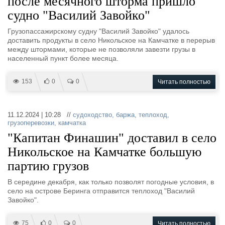
после месячного шторма пришло
судно "Василий Завойко"
Грузопассажирскому судну "Василий Завойко" удалось
доставить продукты в село Никольское на Камчатке в перерыв
между штормами, которые не позволяли завезти грузы в
населенный пункт более месяца.
153
0
0
Читать полностью
11.12.2024 | 10:28 //
судоходство
,
баржа
,
теплоход
,
грузоперевозки
,
камчатка
"Капитан Финашин" доставил в село
Никольское на Камчатке большую
партию грузов
В середине декабря, как только позволят погодные условия, в
село на острове Беринга отправится теплоход "Василий
Завойко".
75
0
0
Читать полностью