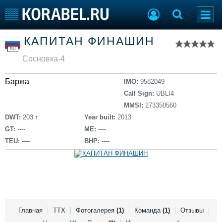
Список судов
КАПИТАН ФИНАШИН
Тип судна
Добавить судно
RU
Добавить проект
Сосновка-4
Последние 100
Баржа
IMO:
9582049
Судостроение
Торговая площадка
Call Sign:
UBLI4
Пульс
Доска объявлений
MMSI:
273350560
Новости
Продажа флота
DWT:
203 т
Year built:
2013
Компании
Оборудование
GT:
----
ME:
----
Репутация
Изделия
TEU:
----
BHP:
----
Работа
Материалы
Крюинг
Услуги
Журнал
Реклама
Главная
ТТХ
Фотогалерея
(1)
Команда
(1)
Отзывы
Конференции
Флот