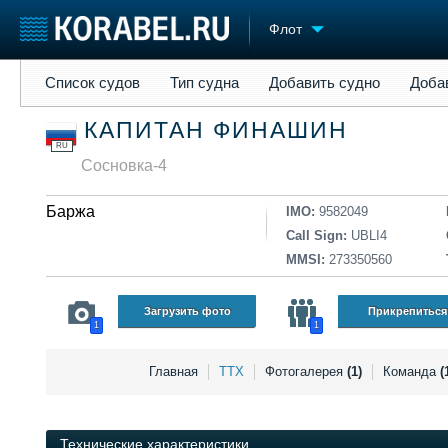
Флот
Список судов
Тип судна
Добавить судно
Добавить прое
Список судов
Тип судна
Добавить судно
Доба
Судостроение
Торговая площадка
Конфере
КАПИТАН ФИНАШИН
Пульс
Доска объявлений
Выставк
RU
Новости
Продажа флота
Личност
Сосновка-4
Компании
Оборудование
Словарь
Репутация
Изделия
Баржа
IMO:
9582049
Работа
Материалы
Call Sign:
UBLI4
Крюинг
Услуги
MMSI:
273350560
Журнал
Реклама
Загрузить фото
Прикрепиться
1
1
Главная
ТТХ
Фотогалерея
(1)
Команда
(
Технические характеристики