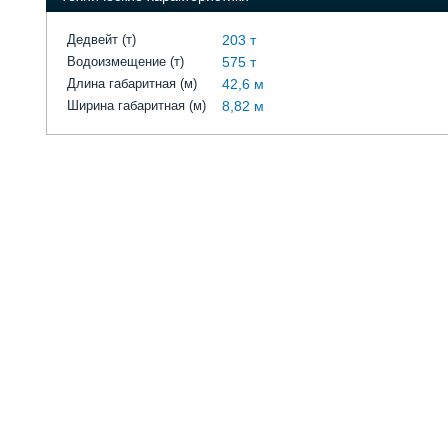
Дедвейт (т)
203 т
Водоизмещение (т)
575 т
Длина габаритная (м)
42,6 м
Ширина габаритная (м)
8,82 м