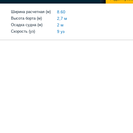
Ширина расчетная (м)
8.60
Высота борта (м)
2,7 м
Осадка судна (м)
2 м
Скорость (уз)
9 уз