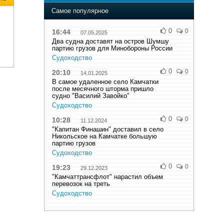
Самое популярное
0
0
16:44
07.05.2025
Два судна доставят на остров Шумшу
партию грузов для Минобороны России
Судоходство
0
0
20:10
14.01.2025
В самое удаленное село Камчатки
после месячного шторма пришло
судно "Василий Завойко"
Судоходство
0
0
10:28
11.12.2024
"Капитан Финашин" доставил в село
Никольское на Камчатке большую
партию грузов
Судоходство
0
0
19:23
29.12.2023
"Камчаттрансфлот" нарастил объем
перевозок на треть
Судоходство