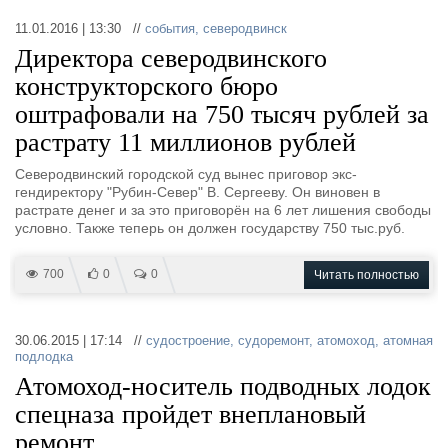
Выставки и семинары
Галерея флота
11.01.2016 | 13:30 //
события
,
северодвинск
Личности
Форум
Директора северодвинского
Словарь
Отзывы
конструкторского бюро
Все службы
оштрафовали на 750 тысяч рублей за
растрату 11 миллионов рублей
Северодвинский городской суд вынес приговор экс-
гендиректору "Рубин-Север" В. Сергееву. Он виновен в
растрате денег и за это приговорён на 6 лет лишения свободы
условно. Также теперь он должен государству 750 тыс.руб.
700
0
0
Читать полностью
30.06.2015 | 17:14 //
судостроение
,
судоремонт
,
атомоход
,
атомная
подлодка
Атомоход-носитель подводных лодок
спецназа пройдет внеплановый
ремонт