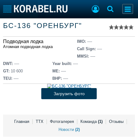
Список судов
БС-136 "ОРЕНБУРГ"
Тип судна
Добавить судно
Добавить проект
Подводная лодка
Последние 100
IMO:
----
Атомная подводная лодка
Call Sign:
----
Судостроение
Торговая площадка
MMSI:
----
Пульс
Доска объявлений
DWT:
----
Year built:
----
Новости
Продажа флота
GT:
10 600
ME:
----
Компании
Оборудование
TEU:
----
BHP:
----
Репутация
Изделия
Работа
Материалы
Загрузить фото
Крюинг
Услуги
Журнал
Реклама
Главная
ТТХ
Фотогалерея
Команда
(1)
Отзывы
Новости
(2)
Конференции
Флот