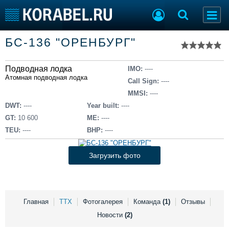
Список судов
БС-136 "ОРЕНБУРГ"
Тип судна
Добавить судно
Добавить проект
Подводная лодка
Последние 100
IMO:
----
Атомная подводная лодка
Call Sign:
----
Судостроение
Торговая площадка
MMSI:
----
Пульс
Доска объявлений
DWT:
----
Year built:
----
Новости
Продажа флота
GT:
10 600
ME:
----
Компании
Оборудование
TEU:
----
BHP:
----
Репутация
Изделия
Работа
Материалы
Загрузить фото
Крюинг
Услуги
Журнал
Реклама
Главная
ТТХ
Фотогалерея
Команда
(1)
Отзывы
Новости
(2)
Конференции
Флот