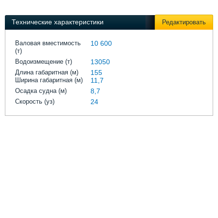
Выставки и семинары
Галерея флота
Личности
Форум
Технические характеристики
Редактировать
Словарь
Отзывы
Все службы
Валовая вместимость
10 600
(т)
Водоизмещение (т)
13050
Длина габаритная (м)
155
Ширина габаритная (м)
11,7
Осадка судна (м)
8,7
Скорость (уз)
24