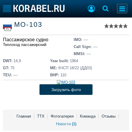
Список судов
МО-103
Тип судна
Добавить судно
RU
Добавить проект
Пассажирское судно
Последние 100
IMO:
----
Теплоход пассажирский
Call Sign:
----
Судостроение
Торговая площадка
MMSI:
----
Пульс
Доска объявлений
DWT:
14,9
Year built:
1964
Новости
Продажа флота
GT:
75
ME:
6ЧСП 18/22 (ДД03)
Компании
Оборудование
TEU:
----
BHP:
110
Репутация
Изделия
Работа
Материалы
Загрузить фото
Крюинг
Услуги
Журнал
Реклама
Главная
ТТХ
Фотогалерея
Команда
Отзывы
Новости
(1)
Конференции
Флот