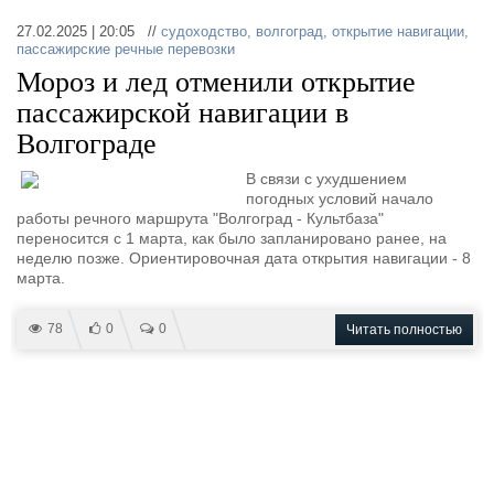
Выставки и семинары
Галерея флота
27.02.2025 | 20:05 //
судоходство
,
волгоград
,
открытие навигации
,
Личности
Форум
пассажирские речные перевозки
Словарь
Отзывы
Мороз и лед отменили открытие
Все службы
пассажирской навигации в
Волгограде
В связи с ухудшением
погодных условий начало
работы речного маршрута "Волгоград - Культбаза"
переносится с 1 марта, как было запланировано ранее, на
неделю позже. Ориентировочная дата открытия навигации - 8
марта.
78
0
0
Читать полностью