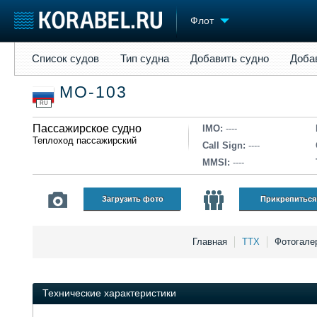
Флот
Список судов
Тип судна
Добавить судно
Добавить прое
Список судов
Тип судна
Добавить судно
Доба
Судостроение
Торговая площадка
Конфере
МО-103
Пульс
Доска объявлений
Выставк
RU
Новости
Продажа флота
Личност
Компании
Пассажирское судно
Оборудование
Словарь
IMO:
----
Теплоход пассажирский
Репутация
Изделия
Call Sign:
----
Работа
Материалы
MMSI:
----
Крюинг
Услуги
Журнал
Загрузить фото
Прикрепиться
Реклама
Главная
ТТХ
Фотогале
Технические характеристики