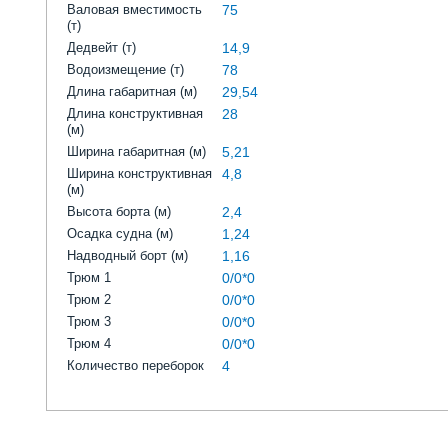
Валовая вместимость
75
(т)
Дедвейт (т)
14,9
Водоизмещение (т)
78
Длина габаритная (м)
29,54
Длина конструктивная
28
(м)
Ширина габаритная (м)
5,21
Ширина конструктивная
4,8
(м)
Высота борта (м)
2,4
Осадка судна (м)
1,24
Надводный борт (м)
1,16
Трюм 1
0/0*0
Трюм 2
0/0*0
Трюм 3
0/0*0
Трюм 4
0/0*0
Количество переборок
4