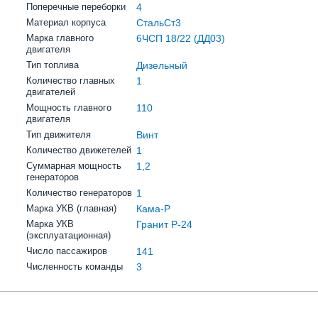
Поперечные переборки
4
Материал корпуса
СтальСт3
Марка главного
6ЧСП 18/22 (ДД03)
двигателя
Тип топлива
Дизельный
Количество главных
1
двигателей
Мощность главного
110
двигателя
Тип движителя
Винт
Количество движетелей
1
Суммарная мощность
1,2
генераторов
Количество генераторов
1
Марка УКВ (главная)
Кама-Р
Марка УКВ
Гранит Р-24
(эксплуатационная)
Число пассажиров
141
Численность команды
3