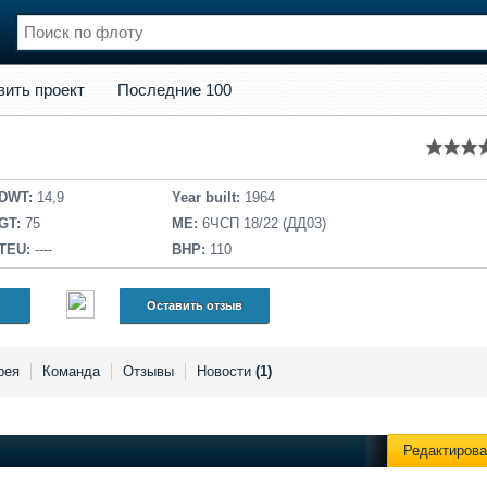
кт
Последние 100
вить проект
Последние 100
нции
Флот
и и семинары
Галерея флота
и
Форум
Отзывы
DWT:
14,9
Year built:
1964
Все службы
GT:
75
ME:
6ЧСП 18/22 (ДД03)
TEU:
----
BHP:
110
Оставить отзыв
рея
Команда
Отзывы
Новости
(1)
Редактирова