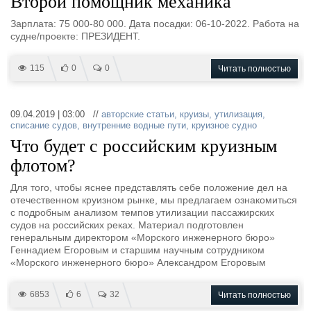
Второй помощник механика
Выставки и семинары
Галерея флота
Личности
Форум
Зарплата: 75 000-80 000. Дата посадки: 06-10-2022. Работа на
судне/проекте: ПРЕЗИДЕНТ.
Словарь
Отзывы
Все службы
115
0
0
Читать полностью
09.04.2019 | 03:00 //
авторские статьи
,
круизы
,
утилизация
,
списание судов
,
внутренние водные пути
,
круизное судно
Что будет с российским круизным
флотом?
Для того, чтобы яснее представлять себе положение дел на
отечественном круизном рынке, мы предлагаем ознакомиться
с подробным анализом темпов утилизации пассажирских
судов на российских реках. Материал подготовлен
генеральным директором «Морского инженерного бюро»
Геннадием Егоровым и старшим научным сотрудником
«Морского инженерного бюро» Александром Егоровым
6853
6
32
Читать полностью