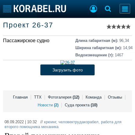
Список судов
Проект 26-37
Тип судна
Добавить судно
Добавить проект
Пассажирское судно
Последние 100
Длина габаритная (м):
96,34
Ширина габаритная (м):
14,94
Судостроение
Торговая площадка
Водоизмещение (т):
1467
Пульс
Доска объявлений
Новости
Продажа флота
Загрузить фото
Компании
Оборудование
Репутация
Изделия
Работа
Материалы
Крюинг
Услуги
Главная
ТТХ
Фотогалерея
(12)
Команда
Отзывы
Журнал
Новости
(2)
Суда проекта
(10)
Реклама
08.09.2022 | 10:32 //
крюинг
,
человектрудакорабел
,
работа для
второго помощника механика
Конференции
Флот